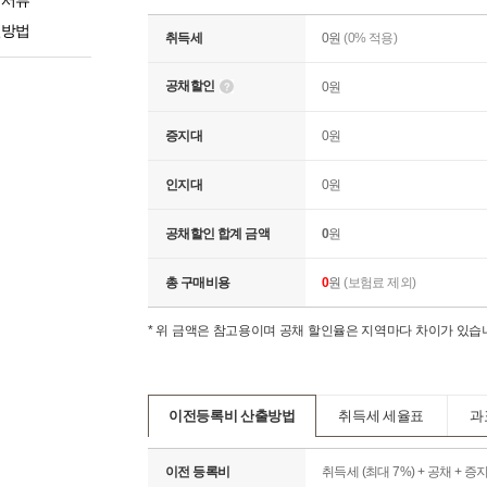
비서류
별방법
취득세
0
원
(0% 적용)
공채할인
0
원
증지대
0
원
인지대
0
원
공채할인 합계 금액
0
원
총 구매비용
0
원
(보험료 제외)
* 위 금액은 참고용이며 공채 할인율은 지역마다 차이가 있
이전등록비 산출방법
취득세 세율표
과
이전 등록비
취득세 (최대 7%) + 공채 + 증