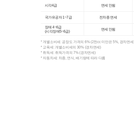
시각4급
면세 안됨
국가유공자 1~7급
전차종 면세
장애 4~6급
면세 안됨
(시각장애5~6급)
* 개별소비세: 공장도 가격의 6% (2천cc 미만은 5%, 경차면세
* 교육세: 개별소비세의 30% (경차면세)
* 취득세: 취득가격의 7% (경차면세)
* 자동차세: 차종, 연식, 배기량에 따라 다름