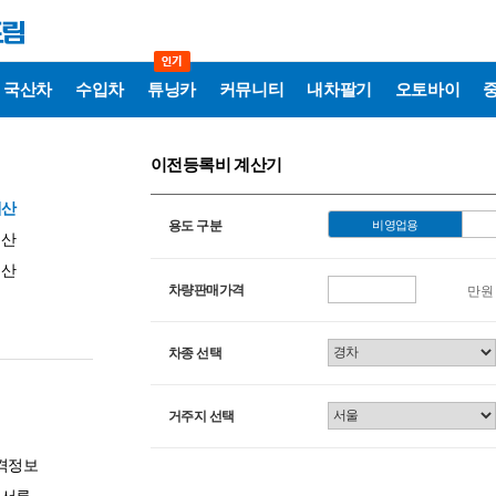
국산차
수입차
튜닝카
커뮤니티
내차팔기
오토바이
이전등록비 계산기
계산
용도 구분
비영업용
계산
계산
차량판매가격
만원
차종 선택
거주지 선택
격정보