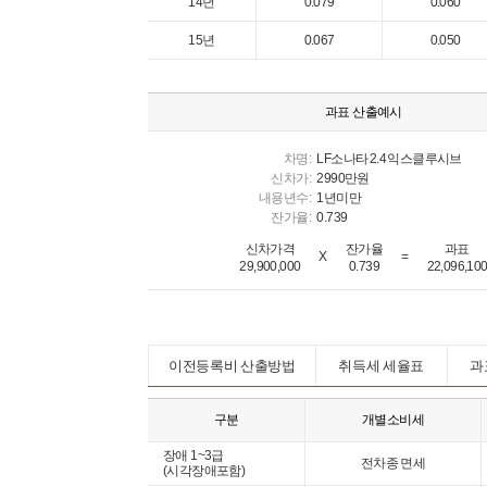
14년
0.079
0.060
15년
0.067
0.050
과표 산출예시
차명:
LF소나타 2.4 익스클루시브
신차가:
2990만원
내용년수:
1년미만
잔가율:
0.739
신차가격
잔가율
과표
X
=
29,900,000
0.739
22,096,10
이전등록비 산출방법
취득세 세율표
과
구분
개별소비세
장애 1~3급
전차종 면세
(시각장애포함)