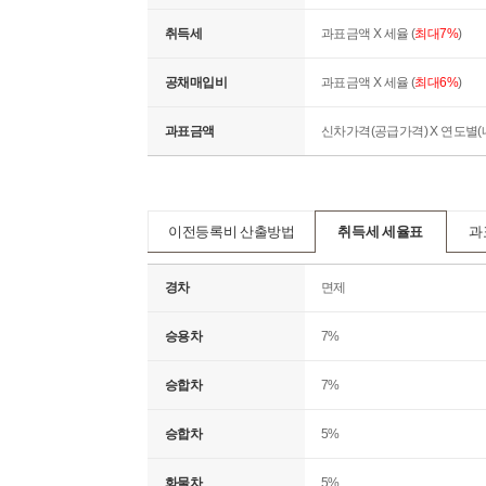
취득세
과표금액 X 세율 (
최대7%
)
공채매입비
과표금액 X 세율 (
최대6%
)
과표금액
신차가격(공급가격) X 연도별
이전등록비 산출방법
취득세 세율표
과
경차
면제
승용차
7%
승합차
7%
승합차
5%
화물차
5%