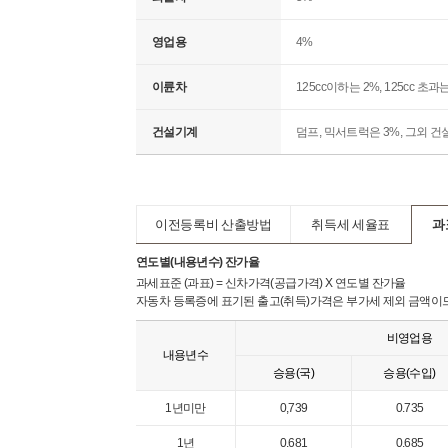
영업용
4%
이륜차
125cc이하는 2%, 125cc 초
건설기계
덤프, 믹서트럭은 3%, 그외 건
이전등록비 산출방법
취득세 세율표
과
연도별(내용년수) 잔가율
과세표준 (과표) = 신차가격(공급가격) X 연도별 잔가율
자동차 등록증에 표기된 출고(취득)가격은 부가세 제외 금액이므
비영업용
내용년수
승용(국)
승용(수입)
1년미만
0,739
0.735
1년
0.681
0.685