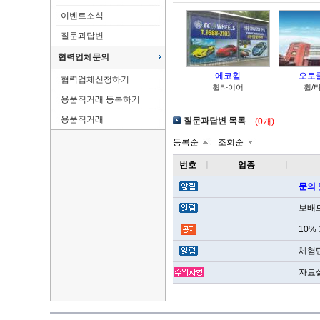
이벤트소식
질문과답변
협력업체문의
에코휠
오토
협력업체신청하기
휠타이어
휠/
용품직거래 등록하기
용품직거래
질문과답변 목록
(0개)
등록순
조회순
번호
ㅣ
업종
ㅣ
문의 
보배드
10%
체험
자료실