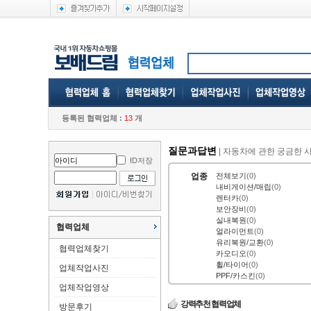
등록된 협력업체 :
13
개
질문과답변
| 자동차에 관한 궁금한 
ID저장
업종
전체보기
(0)
내비게이션/매립
(0)
렌터카
(0)
보안장비
(0)
실내복원
(0)
협력업체
얼라이먼트
(0)
유리복원/교환
(0)
협력업체찾기
카오디오
(0)
휠/타이어
(0)
업체작업사진
PPF/카스킨
(0)
업체작업영상
강력추천 협력업체
방문후기