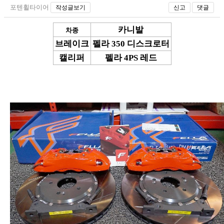
포텐휠타이어
작성글보기
신고
댓글
카니발
차종
브레이크
펠라 350 디스크로터
캘리퍼
펠라 4PS 레드