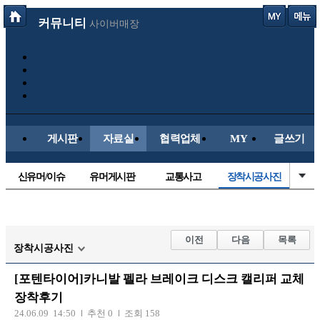
커뮤니티
사이버매장
게시판
자료실
협력업체
MY
글쓰기
신유머/이슈
유머게시판
교통사고
장착시공사진
국산차
수입차
내차사진
직찍/특종
자동차사진
후방주의방
레이싱모델
자유사진
이전
다음
목록
장착시공사진
군사/무기
트럭/버스
항공/해운/철도
올드카/추억
[포텐타이어]카니발 펠라 브레이크 디스크 캘리퍼 교체
오토바이
장착후기
24.06.09 14:50
추천 0
조회 158