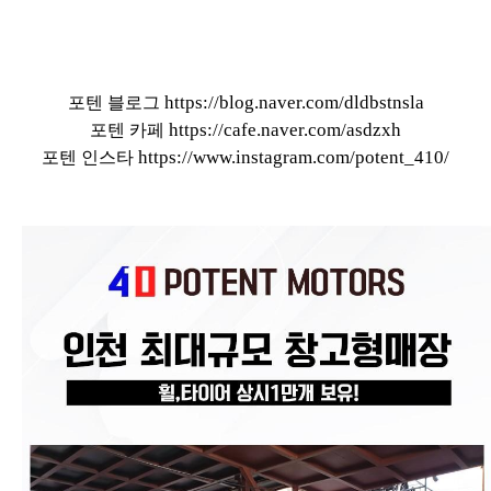
https://blog.naver.com/dldbstnsla
포텐 블로그
https://cafe.naver.com/asdzxh
포텐 카페
https://www.instagram.com/potent_410/
포텐 인스타