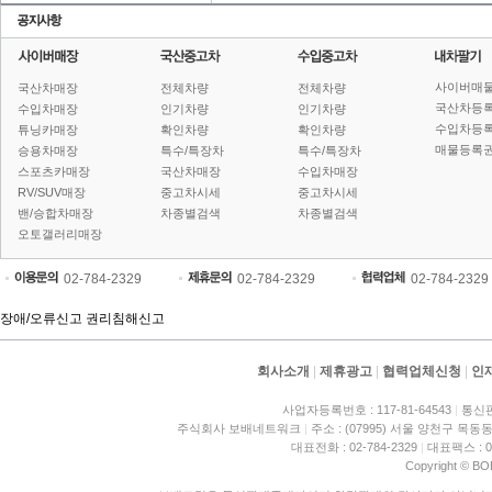
사이버매
국산차매장
전체차량
전체차량
국산차등
수입차매장
인기차량
인기차량
수입차등
튜닝카매장
확인차량
확인차량
매물등록권
승용차매장
특수/특장차
특수/특장차
스포츠카매장
국산차매장
수입차매장
RV/SUV매장
중고차시세
중고차시세
밴/승합차매장
차종별검색
차종별검색
오토갤러리매장
02-784-2329
02-784-2329
02-784-2329
장애/오류신고
권리침해신고
회사소개
|
제휴광고
|
협력업체신청
|
인
사업자등록번호 : 117-81-64543
|
통신판
주식회사 보배네트워크
|
주소 : (07995) 서울 양천구 목동동
대표전화 : 02-784-2329
|
대표팩스 : 02
Copyright © BO