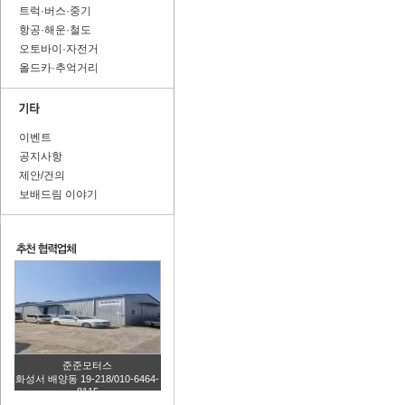
트럭·버스·중기
항공·해운·철도
오토바이·자전거
올드카·추억거리
이벤트
공지사항
제안/건의
보배드림 이야기
준준모터스
화성서 배양동 19-218/010-6464-
8115