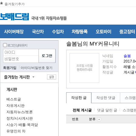
즐겨찾기추가
솔봄
님의 MY커뮤니티
로그인 상태 유지
닉네임
솔봄
가입일
2017.0
활동지수
레벨 
회원가입
아이디
/
비밀번호 찾기
작성글
게시글
작성한 글
작성한 댓글
스크랩
베스트글
자유게시판
전체 게시글
댓글 달린 글
스크랩된
자동차뉴스/토론
정치/시사게시판
번호
분류
시승기·배틀·목격담
유명인의 차