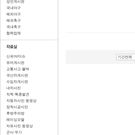
성인게시판
국내야구
해외야구
해외축구
국내축구
협력업체
신유머/이슈
기간전체
유머게시판
교통사고·블박
국산차게시판
수입차게시판
내차사진
직찍·특종발견
자동차사진·동영상
장착시공사진
후방주의방
레이싱모델
자유사진·동영상
군사·무기