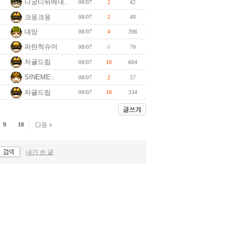
니궁디뒤에내..
08/07
2
42
크응크응
08/07
2
48
대망
08/07
4
396
파란척슈머
08/07
0
70
자귤드립
08/07
10
604
SINEME..
08/07
2
57
자귤드립
08/07
10
334
9
10
내가 쓴 글