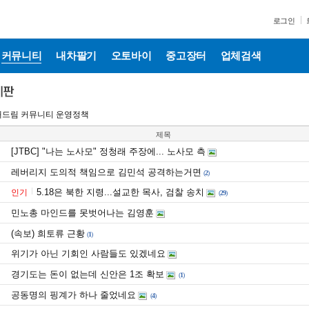
로그인
커뮤니티
내차팔기
오토바이
중고장터
업체검색
보배드림 커뮤니티 운영정책
제목
[JTBC] "나는 노사모" 정청래 주장에... 노사모 측
레버리지 도의적 책임으로 김민석 공격하는거면
(
2
)
5.18은 북한 지령...설교한 목사, 검찰 송치
인기
(
29
)
민노총 마인드를 못벗어나는 김영훈
(속보) 희토류 근황
(
1
)
위기가 아닌 기회인 사람들도 있겠네요
경기도는 돈이 없는데 신안은 1조 확보
(
1
)
공동명의 핑계가 하나 줄었네요
(
4
)