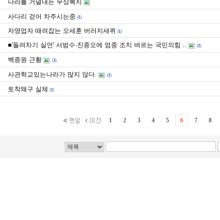
나라를 거덜내는 무상복지
사다리 걷어 차주시는중
(
1
)
자영업자 때려잡는 오세훈 버러지새퀴
(
1
)
■'돌려차기 실언' 서범수·진종오에 엄중 조치 벼르는 국민의힘 ..
(
1
)
백종원 근황
(
3
)
사관학교있는나라가 많지 않다.
(
1
)
토착왜구 실체
(
1
)
1
2
3
4
5
6
7
8