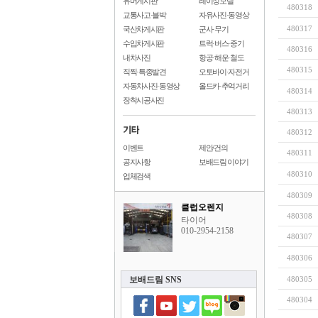
유머게시판
레이싱모델
480318
교통사고·블박
자유사진·동영상
480317
국산차게시판
군사·무기
수입차게시판
트럭·버스·중기
480316
내차사진
항공·해운·철도
480315
직찍·특종발견
오토바이·자전거
자동차사진·동영상
올드카·추억거리
480314
장착시공사진
480313
480312
이벤트
제안/건의
480311
공지사항
보배드림 이야기
480310
업체검색
480309
클럽오렌지
480308
타이어
010-2954-2158
480307
480306
보배드림 SNS
480305
480304