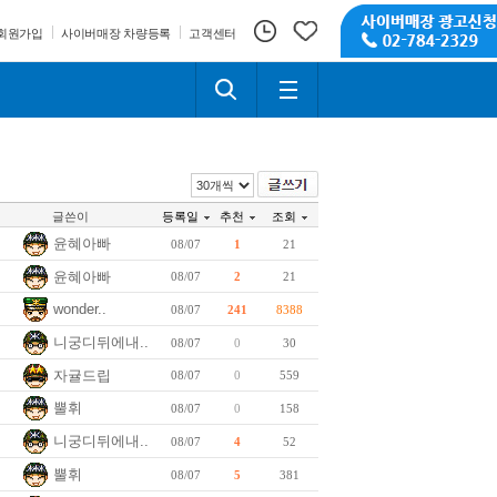
회원가입
사이버매장 차량등록
고객센터
글쓴이
등록일
추천
조회
윤혜아빠
08/07
1
21
윤혜아빠
08/07
2
21
wonder..
08/07
241
8388
니궁디뒤에내..
08/07
0
30
자귤드립
08/07
0
559
뿔휘
08/07
0
158
니궁디뒤에내..
08/07
4
52
뿔휘
08/07
5
381