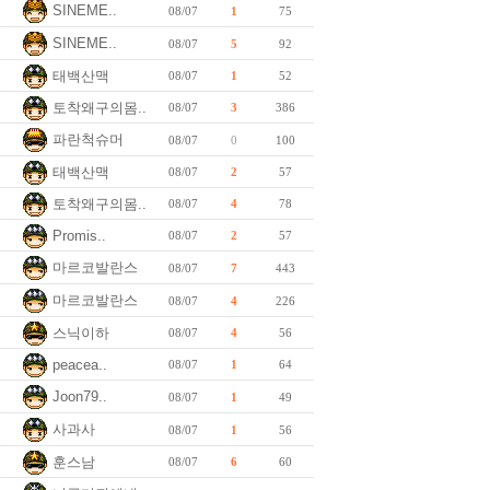
SINEME..
08/07
1
75
SINEME..
08/07
5
92
태백산맥
08/07
1
52
토착왜구의몸..
08/07
3
386
파란척슈머
08/07
0
100
태백산맥
08/07
2
57
토착왜구의몸..
08/07
4
78
Promis..
08/07
2
57
마르코발란스
08/07
7
443
마르코발란스
08/07
4
226
스닉이하
08/07
4
56
peacea..
08/07
1
64
Joon79..
08/07
1
49
사과사
08/07
1
56
훈스남
08/07
6
60