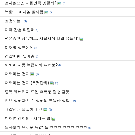
검사없으면 대한민국 망할까?
(
2
)
북한 ....미사일 발사함
(
5
)
정청래는..
(
3
)
미국 간첩 타일러
(
1
)
■“유승민 광폭행보, 서울시장 보궐 몸풀기”
이재명 정부에게
(
1
)
경찰비판=일베충
(
1
)
짜베이 대통 누굽니까 여러분?
(
6
)
어쩌라는 건지
(
1
)
어쩌라는 건지 (두컷만화)
(
3
)
종목 레버리지 도입 후폭풍 엄청 클듯
진보 정권과 보수 정권의 부동산 정책..
(
2
)
대갈청래 얍실하다 ㅋ
(
1
)
이재명 강제퇴직시키는 법
노사모가 무서운 뉴2찍들 ㅋㅋㅋ ㅋㅋㅋ ㅋㅋㅋ
(
3
)