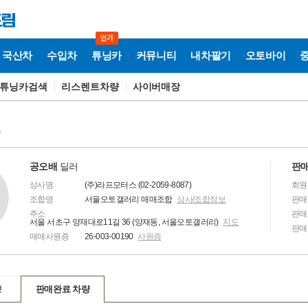
국산차
수입차
튜닝카
커뮤니티
내차팔기
오토바이
튜닝카검색
리스렌트차량
사이버매장
보
공오배
딜러
판매
상사명
(주)라프모터스 (02-2059-8087)
회원
조합명
서울오토갤러리 매매조합
상사/조합정보
판매
주소
판매
서울 서초구 양재대로11길 36 (양재동, 서울오토갤러리)
지도
판매
매매사원증
26-003-00190
사원증
량
판매완료 차량