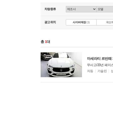
차량종류
광고위치
사이버매장
(1)
국산
총
1
대
마세라티 르반떼 3.
무사고/20년 페이
모
자동
가솔린
델
옵
찜
비교
션