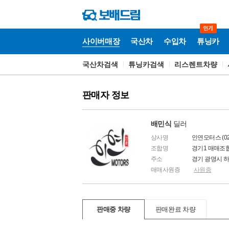
사이버매장
국산차
수입차
튜닝카
국산차검색
튜닝카검색
리스렌트차량
국
산
차
판매자 정보
배민식
딜러
상사명
인연모터스 (02-
조합명
경기1 매매조
주소
경기 광명시 
매매사원증
사원증
판매중 차량
판매완료 차량