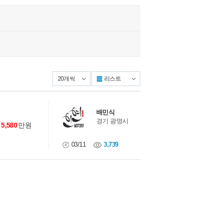
리스트
앨범형
배민식
경기 광명시
5,580
만원
03/11
3,739