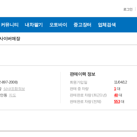
로그인
커뮤니티
내차팔기
오토바이
중고장터
업체검색
사이버매장
판매이력 정보
897-2008)
회원가입일
11/04/12
합
상사/조합정보
판매 중 차량
1
대
하안동
지도
판매완료 차량 (최근1년)
40
대
판매완료 차량 (전체)
553
대