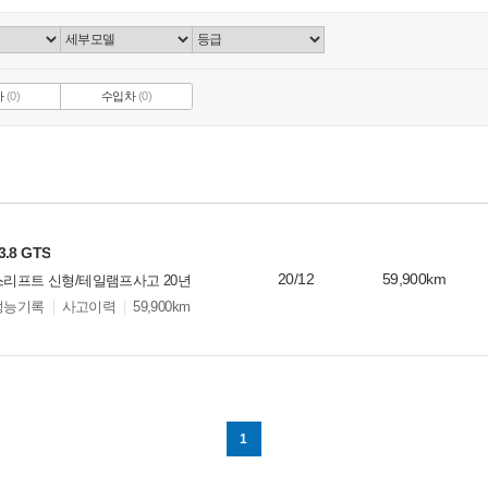
차
(0)
수입차
(0)
8 GTS
20/12
59,900km
스리프트 신형/테일램프사고 20년
성능기록
사고이력
59,900km
1