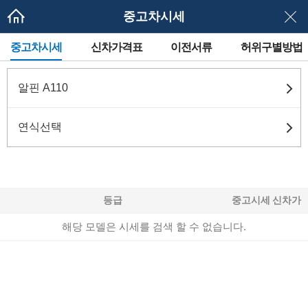
중고차시세
메
중고차시세
신차가격표
이전서류
허위구별방법
뉴
네
이
게
알핀 A110
이
션
연식선택
등급
중고시세
신차가
해당 모델은 시세를 검색 할 수 없습니다.